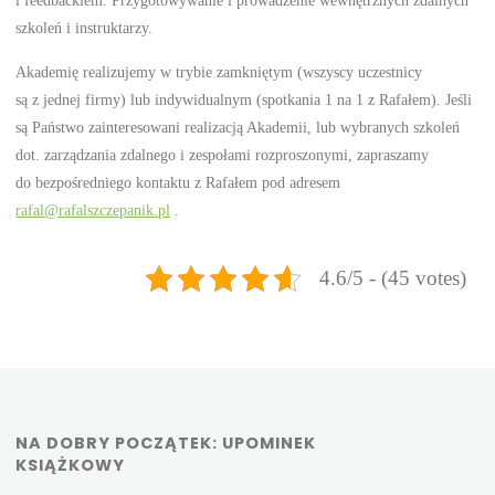
i feedbackiem. Przygotowywanie i prowadzenie wewnętrznych zdalnych
szkoleń i instruktarzy.
Akademię realizujemy w trybie zamkniętym (wszyscy uczestnicy
są z jednej firmy) lub indywidualnym (spotkania 1 na 1 z Rafałem). Jeśli
są Państwo zainteresowani realizacją Akademii, lub wybranych szkoleń
dot. zarządzania zdalnego i zespołami rozproszonymi, zapraszamy
do bezpośredniego kontaktu z Rafałem pod adresem
rafal@rafalszczepanik.pl
.
4.6/5 - (45 votes)
NA DOBRY POCZĄTEK: UPOMINEK
KSIĄŻKOWY