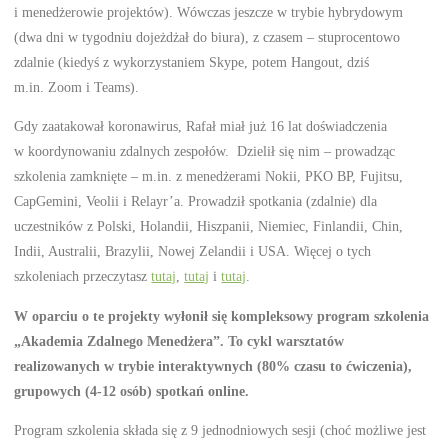
i menedżerowie projektów). Wówczas jeszcze w trybie hybrydowym
(dwa dni w tygodniu dojeżdżał do biura), z czasem – stuprocentowo
zdalnie (kiedyś z wykorzystaniem Skype, potem Hangout, dziś
m.in. Zoom i Teams).
Gdy zaatakował koronawirus, Rafał miał już 16 lat doświadczenia
w koordynowaniu zdalnych zespołów. Dzielił się nim – prowadząc
szkolenia zamknięte – m.in. z menedżerami Nokii, PKO BP, Fujitsu,
CapGemini, Veolii i Relayr’a. Prowadził spotkania (zdalnie) dla
uczestników z Polski, Holandii, Hiszpanii, Niemiec, Finlandii, Chin,
Indii, Australii, Brazylii, Nowej Zelandii i USA. Więcej o tych
szkoleniach przeczytasz
tutaj
,
tutaj
i
tutaj
.
W oparciu o te projekty wyłonił się kompleksowy program szkolenia
„Akademia Zdalnego Menedżera”. To cykl warsztatów
realizowanych w trybie interaktywnych (80% czasu to ćwiczenia),
grupowych (4-12 osób) spotkań online.
Program szkolenia składa się z 9 jednodniowych sesji (choć możliwe jest