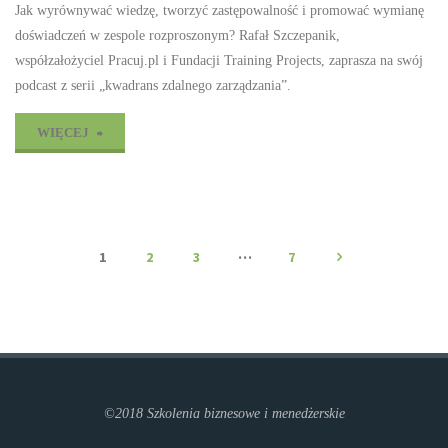
Jak wyrównywać wiedzę, tworzyć zastępowalność i promować wymianę
podcast"
doświadczeń w zespole rozproszonym? Rafał Szczepanik,
współzałożyciel Pracuj.pl i Fundacji Training Projects, zaprasza na swój
podcast z serii „kwadrans zdalnego zarządzania”.
"Sesje
WIĘCEJ
wzajemnej
nauki
–
…
1
2
3
7
Stronicowanie
wpisów
podcast"
©2018 Szkolenia biznesowe i menedżerskie