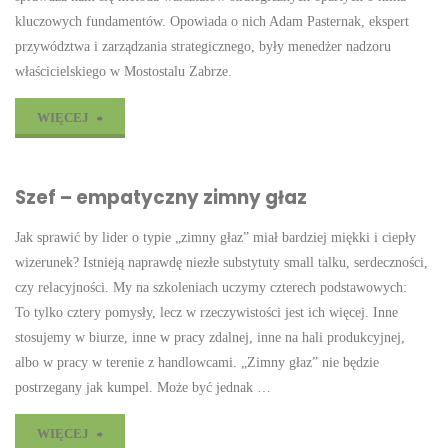
kluczowych fundamentów. Opowiada o nich Adam Pasternak, ekspert
przywództwa i zarządzania strategicznego, były menedżer nadzoru
właścicielskiego w Mostostalu Zabrze.
"Warsztaty
WIĘCEJ
i szkolenia
Szef – empatyczny zimny głaz
dla
Jak sprawić by lider o typie „zimny głaz” miał bardziej miękki i ciepły
zarządu
wizerunek? Istnieją naprawdę niezłe substytuty small talku, serdeczności,
–
czy relacyjności. My na szkoleniach uczymy czterech podstawowych:
To tylko cztery pomysły, lecz w rzeczywistości jest ich więcej. Inne
podcast"
stosujemy w biurze, inne w pracy zdalnej, inne na hali produkcyjnej,
albo w pracy w terenie z handlowcami. „Zimny głaz” nie będzie
postrzegany jak kumpel. Może być jednak …
"Szef
WIĘCEJ