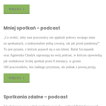
"Delegowanie
WIĘCEJ
NIEMOŻLIWYCH
Mniej spotkań – podcast
celów
„Co zrobić, żeby nasi pracownicy nie spędzali połowy swojego etatu
–
na spotkaniach, a maksymalnie jedną czwartą, tak jak przed pandemią?”
podcast"
To jest pytanie, z którym pojawił się u nas klient. Rafał Szczepanik
oraz Agnieszka Chudyk zapraszają na swój podcast, w którym opowiedzą
jak zredukować liczbę spotkań przez 8 miesięcy, w gronie
500 pracowników, bez żadnego przymusu, ale jednak z pewną presją.
"Mniej
WIĘCEJ
spotkań
Spotkania zdalne – podcast
–