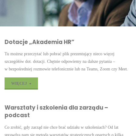
Dotacje „Akademia HR”
Tu możesz przeczytać lub pobrać plik prezentujący nieco więcej
szczegółów dot. dotacji. Chętnie odpowiemy na dalsze pytania –
w bezpośredniej rozmowie telefonicznie lub na Teams, Zoom czy Meet.
"Dotacje
WIĘCEJ
„Akademia
Warsztaty i szkolenia dla zarządu –
HR”"
podcast
Co zrobić, gdy zarząd nie chce brać udziału w szkoleniach? Od lat
sprawdza nam się metoda warsztatów strategicznych opartych o kilka