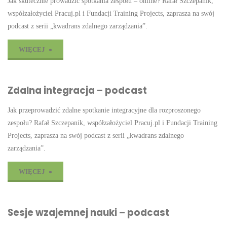
Jak skutecznie prowadzić spotkania zespołu – online? Rafał Szczepanik,
podcast"
współzałożyciel Pracuj.pl i Fundacji Training Projects, zaprasza na swój
podcast z serii „kwadrans zdalnego zarządzania”.
"Spotkania
WIĘCEJ
zdalne
Zdalna integracja – podcast
–
Jak przeprowadzić zdalne spotkanie integracyjne dla rozproszonego
podcast"
zespołu? Rafał Szczepanik, współzałożyciel Pracuj.pl i Fundacji Training
Projects, zaprasza na swój podcast z serii „kwadrans zdalnego
zarządzania”.
"Zdalna
WIĘCEJ
integracja
Sesje wzajemnej nauki – podcast
–