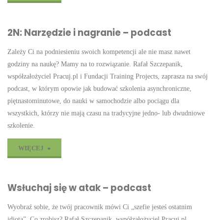
–
2N: Narzędzie i nagranie – podcast
empatyczny
Zależy Ci na podniesieniu swoich kompetencji ale nie masz nawet
zimny
godziny na naukę? Mamy na to rozwiązanie. Rafał Szczepanik,
głaz"
współzałożyciel Pracuj.pl i Fundacji Training Projects, zaprasza na swój
podcast, w którym opowie jak budować szkolenia asynchroniczne,
piętnastominutowe, do nauki w samochodzie albo pociągu dla
wszystkich, którzy nie mają czasu na tradycyjne jedno- lub dwudniowe
szkolenie.
"2N:
WIĘCEJ
Narzędzie
Wsłuchaj się w atak – podcast
i nagranie
Wyobraź sobie, że twój pracownik mówi Ci „szefie jesteś ostatnim
–
idiotą”. Co zrobisz? Rafał Szczepanik, współzałożyciel Pracuj.pl