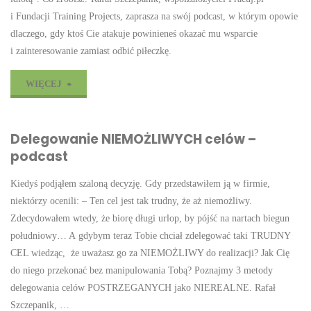
podcast"
i Fundacji Training Projects, zaprasza na swój podcast, w którym opowie
dlaczego, gdy ktoś Cie atakuje powinieneś okazać mu wsparcie
i zainteresowanie zamiast odbić piłeczkę.
"Wsłuchaj
WIĘCEJ
się
Delegowanie NIEMOŻLIWYCH celów –
w atak
podcast
–
Kiedyś podjąłem szaloną decyzję. Gdy przedstawiłem ją w firmie,
podcast"
niektórzy ocenili: – Ten cel jest tak trudny, że aż niemożliwy.
Zdecydowałem wtedy, że biorę długi urlop, by pójść na nartach biegun
południowy… A gdybym teraz Tobie chciał zdelegować taki TRUDNY
CEL wiedząc, że uważasz go za NIEMOŻLIWY do realizacji? Jak Cię
do niego przekonać bez manipulowania Tobą? Poznajmy 3 metody
delegowania celów POSTRZEGANYCH jako NIEREALNE. Rafał
Szczepanik, …