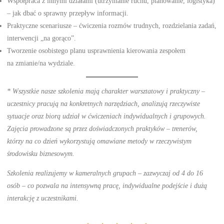
Współpraca z innymi działami (utrzymanie ruchu, planowanie, logistyka)
– jak dbać o sprawny przepływ informacji.
Praktyczne scenariusze – ćwiczenia rozmów trudnych, rozdzielania zadań,
interwencji „na gorąco”.
Tworzenie osobistego planu usprawnienia kierowania zespołem
na zmianie/na wydziale.
* Wszystkie nasze szkolenia mają charakter warsztatowy i praktyczny –
uczestnicy pracują na konkretnych narzędziach, analizują rzeczywiste
sytuacje oraz biorą udział w ćwiczeniach indywidualnych i grupowych.
Zajęcia prowadzone są przez doświadczonych praktyków – trenerów,
którzy na co dzień wykorzystują omawiane metody w rzeczywistym
środowisku biznesowym.
Szkolenia realizujemy w kameralnych grupach – zazwyczaj od 4 do 16
osób – co pozwala na intensywną pracę, indywidualne podejście i dużą
interakcję z uczestnikami.