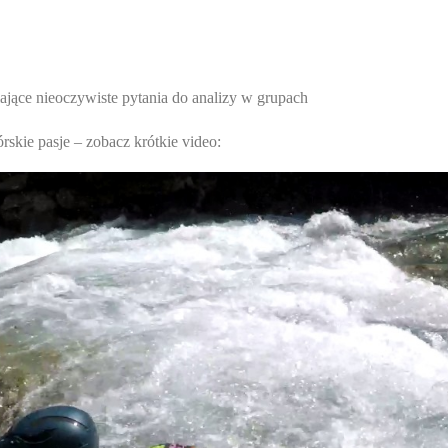
iające nieoczywiste pytania do analizy w grupach
skie pasje – zobacz krótkie video: