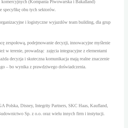
ach komercyjnych (Kompania Piwowarska i Bakalland)
 specyfikę obu tych sektorów.
organizacyjne i logistyczne wyjazdów team building, dla grup
racę zespołową, podejmowanie decyzji, innowacyjne myślenie
nież w terenie, prowadząc zajęcia integracyjne z elementami
każda decyzja i skuteczna komunikacja mają realne znaczenie
długo – bo wynika z prawdziwego doświadczenia.
GA Polska, Disney, Integrity Partners, SKC Haas, Kaufland,
wnictwo Sp. z o.o. oraz wielu innych firm i instytucji.