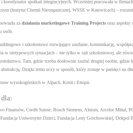
g i koordynator spotkań integracyjnych. Wcześniej pracowała w firm
cznym (Instytut Chemii Nieorganicznej, WSSE w Katowicach) – rozumie
dpowiada za
działania marketingowe Training Projects
oraz aspekty 
u osób.
uildingowe i szkoleniowe rozwijające zaufanie, komunikację, współp
nia w nietypowych sytuacjach – nie tylko w sali szkoleniowej, ale rów
otołaztwo. Tam, gdzie trzeba dosłownie zaufać drugiej osobie, gdzie 
 abstrakcją. Dzięki temu uczy w sposób, który zostaje w pamięci na 
praw wysokogórskich w Alpach, Kenii i Etiopii.
dla:
wo Finansów, Credit Suisse, Bosch Siemens, Alstom, Arcelor Mittal, P
undacja Uniwersytet Dzieci, Fundacja Leny Grochowskiej, Dekpol Budo