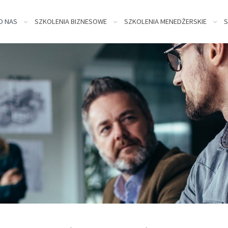
kip
O NAS
SZKOLENIA BIZNESOWE
SZKOLENIA MENEDŻERSKIE
S
o
ontent