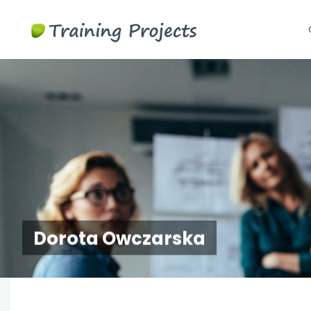
Szkolenia
S
biznesowe i
t
menedżerskie
c
Dorota Owczarska