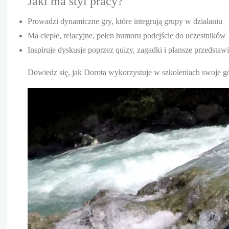
Jaki ma styl pracy?
Prowadzi dynamiczne gry, które integrują grupy w działaniu
Ma ciepłe, relacyjne, pełen humoru podejście do uczestników
Inspiruje dyskusje poprzez quizy, zagadki i plansze przedstaw
Dowiedz się, jak Dorota wykorzystuje w szkoleniach swoje gór