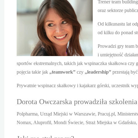
Trener team buildin
oraz sektorze publi
Od kilkunastu lat o
od kilku do ponad st
Prowadzi gry team b
i umiejętność działa
sportów ekstremalnych, takich jak wspinaczka skałkowa czy gr
pojęcia takie jak
„teamwork”
czy
„leadership”
przestają być
Prywatnie wspinacz skałkowy i kajakarz górski, uczestnik wy
Dorota Owczarska prowadziła szkolenia 
Polpharma, Urząd Miejski w Warszawie, Pracuj.pl, Ministerst
Nomax, Aluprofil, Mondi Świecie, Straż Miejska w Gdańsku, F