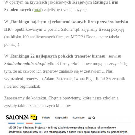
W opartym na kryteriach jakościowych
Krajowym Ratingu Firm
Szkoleniowych
(
tutaj
) zajęliśmy trzecią pozycję.
W „
Rankingu najchętniej rekomendowanych firm przez środowisko
HR
”, opublikowanym w portalu Salon24.pl, zajęliśmy trzecią pozycję
(na blisko 100 analizowanych firm, za MDDP i Door – patrz tabela
poniżej.).
W „
Rankingu 22 najlepszych polskich trenerów biznesu
” serwisu
Szkolenia-opinie.edu.pl
tylko 3 firmy szkoleniowe mogą poszczycić się
tym, że aż czworo ich trenerów znalazło się w zestawieniu. Nasi
wyróżnieni trenerzy to Adam Pasternak, Iwona Piga, Rafał Szczepanik
i Gerard Sigmundzik
Zapraszamy do kontaktu. Chętnie opowiemy, które nasze szkolenia
zyskały takie uznanie naszych klientów.