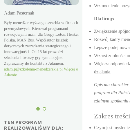
Wzmocnienie pozycj
Adam Pasternak
Dla firmy:
Były menedżer wyższego szczebla w firmach
przemysłowych. Kierował programami
Zwiększenie spójno
rozwojowymi m.in. dla Grupy Lotos, Henkel
Rafał Szczepanik
Rozwój kadry mened
Polska, MAN Bus. Współautor książek
dotyczących zarządzania strategicznego i
Lepsze podejmowani
l.
Współzałożyciel i były wicepre
innowacyjności. Od 15 lat prowadzi
Od 15 lat prowadzi szkolenia 
Wzrost zdolności o
szkolenia i tworzy gry symulacyjne.
pisze książki i tworzy gry sym
Zapraszamy do kontaktu z Adamem:
Większa odpowiedzia
Prowadzi szkolenia po polsku i
adam.p@szkolenia-menedzerskie.pl
Więcej o
Prywatnie himalaista i polarnik
działania.
Adamie
nartach na oba bieguny ziemi.
Zapraszamy do kontaktu z Raf
Opis ma charakter 
rafal.s@szkolenia-menedzerski
program dla Państw
500 530 550.
Więcej o Rafale
zdalnym spotkaniu (
Zakres treśc
TEN PROGRAM
REALIZOWALIŚMY DLA:
Czym jest myślenie