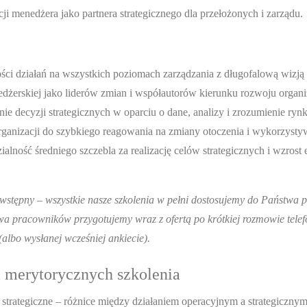
i menedżera jako partnera strategicznego dla przełożonych i zarządu.
ści działań na wszystkich poziomach zarządzania z długofalową wizją 
Adam Pasternak
Rafał Szczepanik
żerskiej jako liderów zmian i współautorów kierunku rozwoju organiz
e decyzji strategicznych w oparciu o dane, analizy i zrozumienie rynk
zes Pracuj.pl.
Były menedżer wyższego szczebla w firmach
Współzałożyciel i b
biznesowe,
przemysłowych. Kierował programami
Od 15 lat prowadzi
rganizacji do szybkiego reagowania na zmiany otoczenia i wykorzysty
ulacyjne.
rozwojowymi m.in. dla Grupy Lotos, Henkel
pisze książki i two
lność średniego szczebla za realizację celów strategicznych i wzrost
 angielsku.
Polska, MAN Bus. Współautor książek
Prowadzi szkolenia 
, dotarł na
dotyczących zarządzania strategicznego i
Prywatnie himalaist
innowacyjności. Od 15 lat prowadzi
nartach na oba bie
ałem:
szkolenia i tworzy gry symulacyjne.
Zapraszamy do kon
wstępny – wszystkie nasze szkolenia w pełni dostosujemy do Państwa p
e.pl
tel.
Zapraszamy do kontaktu z Adamem:
rafal.s@szkolenia-
a pracowników przygotujemy wraz z ofertą po krótkiej rozmowie telefo
adam.p@szkolenia-menedzerskie.pl
Więcej o
500 530 550.
Więce
Adamie
albo wysłanej wcześniej ankiecie).
i merytorycznych szkolenia
 strategiczne – różnice między działaniem operacyjnym a strategicznym