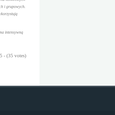
ych i grupowych.
ykorzystują
 na intensywną
5 - (35 votes)