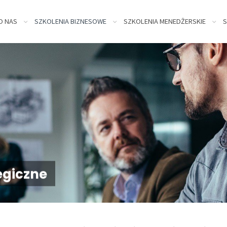
kip
O NAS
SZKOLENIA BIZNESOWE
SZKOLENIA MENEDŻERSKIE
S
o
ontent
egiczne