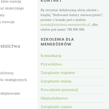
KONTAKT
, które rozwija
raz skutecznego
By otrzymać dedykowaną ofertę szkoleń i
wany
książkę "Budowanie kultury innowacyjności",
prosimy o kontakt pod e-mailem
k rozwoju
kontakt@szkolenia-menedzerskie.pl
, albo
telefon pod numer 788 808 808.
SZKOLENIA DLA
MENEDŻERÓW
estnictwa
Komunikacja
Przywództwo
Zarządzanie zespołem
ościowej.
ów strategicznych
Zarządzanie zmianą
Prowadzenie prezentacji
 podejmowanie
Międzykulturowe
Zarządzanie czasem