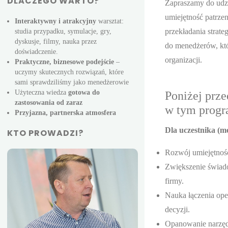
DLACZEGO WARTO?
Zapraszamy do udz
umiejętność patrze
Interaktywny i atrakcyjny
warsztat:
przekładania strate
studia przypadku, symulacje, gry,
dyskusje, filmy, nauka przez
do menedżerów, któ
doświadczenie.
organizacji.
Praktyczne, biznesowe podejście
–
uczymy skutecznych rozwiązań, które
sami sprawdziliśmy jako menedżerowie
Użyteczna wiedza
gotowa do
Poniżej prze
zastosowania od zaraz
w tym prog
Przyjazna, partnerska atmosfera
Dla uczestnika (m
KTO PROWADZI?
Rozwój umiejętności
Zwiększenie świado
firmy.
Nauka łączenia ope
decyzji.
Opanowanie narzędz