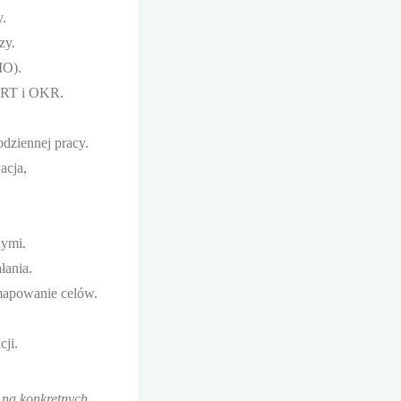
y.
zy.
IO).
MART i OKR.
odziennej pracy.
acja,
nymi.
łania.
 mapowanie celów.
cji.
ą na konkretnych