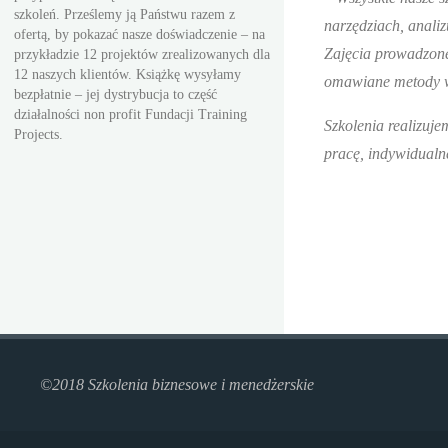
szkoleń. Prześlemy ją Państwu razem z
narzędziach, analiz
ofertą, by pokazać nasze doświadczenie – na
Zajęcia prowadzone
przykładzie 12 projektów zrealizowanych dla
12 naszych klientów. Książkę wysyłamy
omawiane metody w
bezpłatnie – jej dystrybucja to część
działalności non profit Fundacji Training
Szkolenia realizuj
Projects.
pracę, indywidualne
©2018 Szkolenia biznesowe i menedżerskie