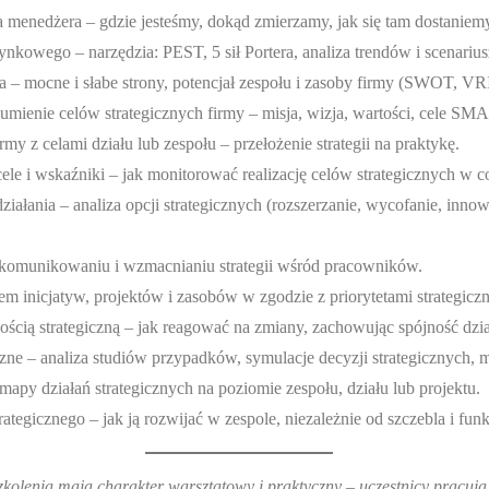
a menedżera – gdzie jesteśmy, dokąd zmierzamy, jak się tam dostaniem
ynkowego – narzędzia: PEST, 5 sił Portera, analiza trendów i scenarius
 – mocne i słabe strony, potencjał zespołu i zasoby firmy (SWOT, VR
umienie celów strategicznych firmy – misja, wizja, wartości, cele S
irmy z celami działu lub zespołu – przełożenie strategii na praktykę.
ele i wskaźniki – jak monitorować realizację celów strategicznych w c
ałania – analiza opcji strategicznych (rozszerzanie, wycofanie, innow
komunikowaniu i wzmacnianiu strategii wśród pracowników.
em inicjatyw, projektów i zasobów w zgodzie z priorytetami strategicz
ością strategiczną – jak reagować na zmiany, zachowując spójność dzia
czne – analiza studiów przypadków, symulacje decyzji strategicznych,
apy działań strategicznych na poziomie zespołu, działu lub projektu.
rategicznego – jak ją rozwijać w zespole, niezależnie od szczebla i funk
zkolenia mają charakter warsztatowy i praktyczny – uczestnicy pracuj