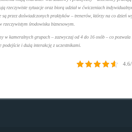
ują rzeczywiste sytuacje oraz biorą udział w ćwiczeniach indywidualn
 są przez doświadczonych praktyków – trenerów, którzy na co dzień w
 rzeczywistym środowisku biznesowym.
emy w kameralnych grupach – zazwyczaj od 4 do 16 osób – co pozwala
 podejście i dużą interakcję z uczestnikami.
4.6/