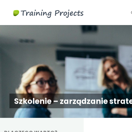
Szkolenia
S
biznesowe i
t
menedżerskie
c
Szkolenie – zarządzanie strat