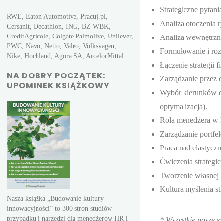
Strategiczne pytani
RWE, Eaton Automotive, Pracuj.pl,
Analiza otoczenia r
Cersanit, Decathlon, ING, BZ WBK,
CreditAgricole, Colgate Palmolive, Unilever,
Analiza wewnętrzna
PWC, Navo, Netto, Valeo, Volksvagen,
Formułowanie i roz
Nike, Hochland, Agora SA, ArcelorMittal
Łączenie strategii f
NA DOBRY POCZĄTEK:
Zarządzanie przez c
UPOMINEK KSIĄŻKOWY
Wybór kierunków dzi
optymalizacja).
Rola menedżera w 
Zarządzanie portfel
Praca nad elastyczn
Ćwiczenia strategi
Tworzenie własnej m
Kultura myślenia st
Nasza książka „Budowanie kultury
innowacyjności” to 300 stron studiów
przypadku i narzędzi dla menedżerów HR i
* Wszystkie nasze s