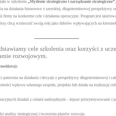
iału w szkoleniu
„Myślenie strategiczne i zarządzanie strategiczne”
nia na działania biznesowe z szerokiej, długoterminowej perspektywy o
gii firmy na konkretne cele i działania operacyjne. Program jest skiero
rzy chcą wzmocnić swoją rolę jako liderów wpływających na kierune
dstawiamy cele szkolenia oraz korzyści z ucz
ramie rozwojowym.
enedżera):
 patrzenia na działania i decyzje z perspektywy długoterminowej i cał
mości wpływu własnego zespołu, projektu lub działu na realizację cel
racyjnych działań z celami nadrzędnymi – lepsze priorytetyzowanie i
i analizy strategicznej i tworzenia planów rozwoju.