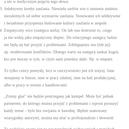
a nie w medycznym pojęciu tego słowa.
Selektywny kredyt zaufania. Niewielu szefów wie o istnieniu siedmiu
niezależnych od siebie wymiarów zaufania. Stosowanie ich selektywnie
i świadomie przyspiesza budowanie kultury zaufania w zespole.
Empatyczny wice (zastępca szefa). On lub ona dostrzeże to, czego
ja nie widzę jako empatyczny ślepiec. Do relacyjnego zastępcy ludzie
nie będą się bać przyjść z problemami. Zdelegujemy mu (lub jej)
np. moderowanie konfliktów. Dlatego warto na zastępcę szukać kogoś,
kto jest mocny w tym, w czym sami jesteśmy słabi. Np. w empatii.
To tylko cztery pomysły, lecz w rzeczywistości jest ich więcej. Inne
stosujemy w biurze, inne w pracy zdalnej, inne na hali produkcyjnej,
albo w pracy w terenie z handlowcami.
„Zimny głaz” nie będzie postrzegany jak kumpel. Może być jednak
partnerem, do którego można przyjść z problemami i wprost poruszyć
każdy temat – byle bez owijania w bawełnę. Będzie szanowany:
wiarygodny autorytet, można mu ufać w profesjonalizm i słowność.