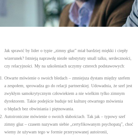
Jak sprawić by lider o typie „zimny głaz” miał bardziej miękki i ciepły
wizerunek? Istnieją naprawdę niezłe substytuty small talku, serdeczności,
czy relacyjności. My na szkoleniach uczymy czterech podstawowych:
Otwarte mówienie o swoich bledach – zmniejsza dystans między szefem
a zespołem, sprowadza go do relacji partnerskiej. Udowadnia, że szef jest
zwykłym samokrytycznym człowiekiem a nie wielkim tylko zimnym
dyrektorem. Takie podejście buduje też kulturę otwartego mówienia
o błędach bez obwiniania i piętnowania.
Autoironiczne mówienie o swoich słabościach. Tak jak – typowy szef
zimny głaz – czasem nazywam siebie „certyfikowanym psychopatą”, choć
wiemy że używam tego w formie przerysowanej autoironii,