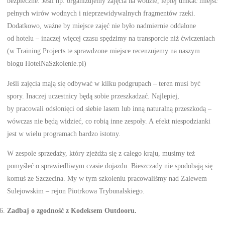
bezpieczne. Jeśli np. organizujemy zajęcia na wodzie, lepiej unikać miejsc
pełnych wirów wodnych i nieprzewidywalnych fragmentów rzeki.
Dodatkowo, ważne by miejsce zajęć nie było nadmiernie oddalone
od hotelu – inaczej więcej czasu spędzimy na transporcie niż ćwiczeniach
(w Training Projects te sprawdzone miejsce recenzujemy na naszym
blogu HotelNaSzkolenie.pl)
Jeśli zajęcia mają się odbywać w kilku podgrupach – teren musi być
spory. Inaczej uczestnicy będą sobie przeszkadzać. Najlepiej,
by pracowali odsłonięci od siebie lasem lub inną naturalną przeszkodą –
wówczas nie będą widzieć, co robią inne zespoły. A efekt niespodzianki
jest w wielu programach bardzo istotny.
W zespole sprzedaży, który zjeżdża się z całego kraju, musimy też
pomyśleć o sprawiedliwym czasie dojazdu. Bieszczady nie spodobają się
komuś ze Szczecina. My w tym szkoleniu pracowaliśmy nad Zalewem
Sulejowskim – rejon Piotrkowa Trybunalskiego.
Zadbaj o zgodność z Kodeksem Outdooru.