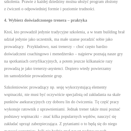
szkolenia. Prawie z każdej dziedziny można ułożyć program złożony
z ćwiczeń o odpowiedniej formie i poziomie trudności.
4.
Wybierz doświadczonego trenera – praktyka
Ktoś, kto prowadził jedynie tradycyjne szkolenia, a w team building brał
udział jedynie jako uczestnik, ma małe szanse poradzić sobie jako
prowadzący. Przykładowo, nasi trenerzy – choć często bardzo
doświadczeni coachingowo i menedżersko – najpierw poznają nasze gry
na spotkaniach certyfikacyjnych, a potem jeszcze kilkanaście razy
prowadzą je jako trenerzy-asystenci. Dopiero wtedy powierzamy
im samodzielnie prowadzenie grup.
Szkoleniowiec prowadzący np. sesję wykorzystującą elementy
wspinaczki, nie musi być oczywiście specjalistą od zakładania na skale
punktów asekuracyjnych czy doboru lin do ćwiczenia. Tę część pracy
wykonuje ratownik z uprawnieniami. Jednak trener także musi poznać
podstawy wspinaczki – znać kilka popularnych węzłów, nauczyć się
zakładać uprząż zabezpieczająca. Z pytaniami o to będą się do niego