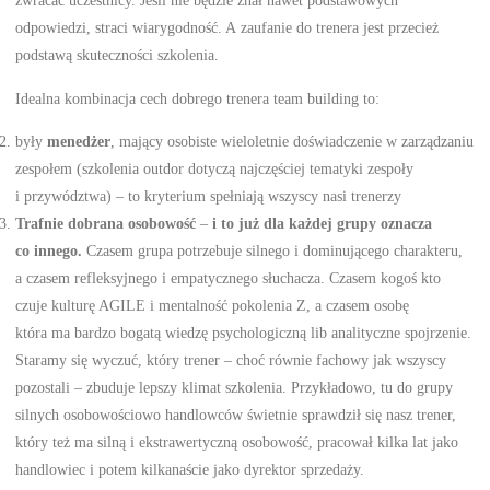
zwracać uczestnicy. Jeśli nie będzie znał nawet podstawowych
odpowiedzi, straci wiarygodność. A zaufanie do trenera jest przecież
podstawą skuteczności szkolenia.
Idealna kombinacja cech dobrego trenera team building to:
były
menedżer
, mający osobiste wieloletnie doświadczenie w zarządzaniu
zespołem (szkolenia outdor dotyczą najczęściej tematyki zespoły
i przywództwa) – to kryterium spełniają wszyscy nasi trenerzy
Trafnie dobrana osobowość
–
i to już dla każdej grupy oznacza
co innego.
Czasem grupa potrzebuje silnego i dominującego charakteru,
a czasem refleksyjnego i empatycznego słuchacza. Czasem kogoś kto
czuje kulturę AGILE i mentalność pokolenia Z, a czasem osobę
która ma bardzo bogatą wiedzę psychologiczną lib analityczne spojrzenie.
Staramy się wyczuć, który trener – choć równie fachowy jak wszyscy
pozostali – zbuduje lepszy klimat szkolenia. Przykładowo, tu do grupy
silnych osobowościowo handlowców świetnie sprawdził się nasz trener,
który też ma silną i ekstrawertyczną osobowość, pracował kilka lat jako
handlowiec i potem kilkanaście jako dyrektor sprzedaży.