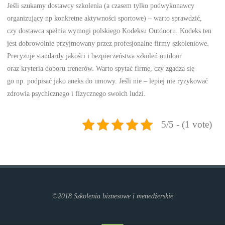
Jeśli szukamy dostawcy szkolenia (a czasem tylko podwykonawcy
organizujący np konkretne aktywności sportowe) – warto sprawdzić,
czy dostawca spełnia wymogi polskiego Kodeksu Outdooru. Kodeks ten
jest dobrowolnie przyjmowany przez profesjonalne firmy szkoleniowe.
Precyzuje standardy jakości i bezpieczeństwa szkoleń outdoor
oraz kryteria doboru trenerów. Warto spytać firmę, czy zgadza się
go np. podpisać jako aneks do umowy. Jeśli nie – lepiej nie ryzykować
zdrowia psychicznego i fizycznego swoich ludzi.
5/5 - (1 vote)
©2018 Szkolenia biznesowe i menedżerskie