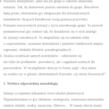
Poznanie umiejętności, jakie ma już grupa w zakresie omawianej
tematyki. Tak, by dostosować poziom szkolenia do grupy. Bezcelowe
będą proste, elementarne gry integracyjne dla doświadczonych
menedżerów chcących kształtować swoją postawę przywódcy.
Poznanie rzeczywistych sytuacji z życia zawodowego grupy. To pozwoli
podsumowywać gry outdoor tak, by doszukiwać się w nich analogii
do sytuacji zawodowych. Tu skupialiśmy się na radzeniu sobie
z rozproszeniem, wymianie doświadczeń i patentów handlowych między
regionami, obsłudze klientów ponadregionalnych…
Analiza oczekiwań samych uczestników – odniesienie się
nie tylko do problemów pracodawcy, ale i zagadnień ważnych dla
pracowników. W szczególności dotyczy to formy zajęć: chcą zabaw
na wodzie czy w górach, ekstremalnych fizycznie, czy mniej forsownych?
3. Wybierz odpowiednią metodologię
Istnieje co najmniej kilkanaście form szkoleń plenerowych.
Najpopularniejsze to gry fabularne, strategiczne, scenariusze ekstremalne,
outdoor miejski, wodny, muzyczny, filmowy… W naszej ofercie mamy