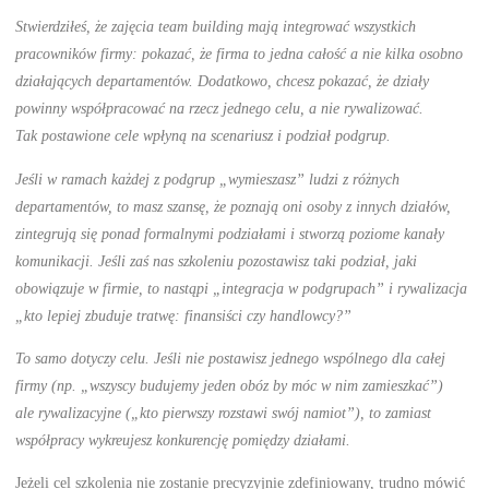
Stwierdziłeś, że zajęcia team building mają integrować wszystkich
pracowników firmy: pokazać, że firma to jedna całość a nie kilka osobno
działających departamentów. Dodatkowo, chcesz pokazać, że działy
powinny współpracować na rzecz jednego celu, a nie rywalizować.
Tak postawione cele wpłyną na scenariusz i podział podgrup.
Jeśli w ramach każdej z podgrup „wymieszasz” ludzi z różnych
departamentów, to masz szansę, że poznają oni osoby z innych działów,
zintegrują się ponad formalnymi podziałami i stworzą poziome kanały
komunikacji. Jeśli zaś nas szkoleniu pozostawisz taki podział, jaki
obowiązuje w firmie, to nastąpi „integracja w podgrupach” i rywalizacja
„kto lepiej zbuduje tratwę: finansiści czy handlowcy?”
To samo dotyczy celu. Jeśli nie postawisz jednego wspólnego dla całej
firmy (np. „wszyscy budujemy jeden obóz by móc w nim zamieszkać”)
ale rywalizacyjne („kto pierwszy rozstawi swój namiot”), to zamiast
współpracy wykreujesz konkurencję pomiędzy działami.
Jeżeli cel szkolenia nie zostanie precyzyjnie zdefiniowany, trudno mówić