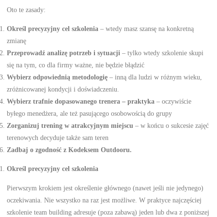
Oto te zasady:
Określ precyzyjny cel szkolenia
– wtedy masz szansę na konkretną
zmianę
Przeprowadź analizę potrzeb
i sytuacji
– tylko wtedy szkolenie skupi
się na tym, co dla firmy ważne, nie będzie błądzić
Wybierz odpowiednią metodologię
– inną dla ludzi w różnym wieku,
zróżnicowanej kondycji i doświadczeniu.
Wybierz trafnie dopasowanego trenera – praktyka
– oczywiście
byłego menedżera, ale też pasującego osobowością do grupy
Zorganizuj trening w atrakcyjnym miejscu
– w końcu o sukcesie zajęć
terenowych decyduje także sam teren
Zadbaj o zgodność z Kodeksem Outdooru.
Określ precyzyjny cel szkolenia
Pierwszym krokiem jest określenie głównego (nawet jeśli nie jedynego)
oczekiwania. Nie wszystko na raz jest możliwe. W praktyce najczęściej
szkolenie team building adresuje (poza zabawą) jeden lub dwa z poniższej