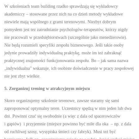
W szkoleniach team building rzadko sprawdzają się wykładowcy
akademiccy – stosowane przez nich na co dzień metody wykładowe
niewiele mają wspólnego z grami terenowymi. Niezbyt dobrym
pomysłem jest tez zatrudnianie psychologów-terapeutów, którzy nigdy
nie pracowali w przedsiębiorstwach (szczególnie jako menedżerowie).
Nie będą rozumieli specyfiki zespołu biznesowego. Jeśli takie osoby
jedynie prowadziły indywidualną praktykę, może im też zabraknąć
praktycznej znajomości funkcjonowania zespołu. Bo – jak sama nazwa
„indywidualna” wskazuje, ich osobiste doświadczenie w pracy zespołowej
nie jest zbyt wielkie.
5. Zorganizuj trening w atrakcyjnym miejscu
Skoro organizujemy szkolenie terenowe, zawsze staramy się sami
zaproponować optymalny teren. Uczestnicy spędzą w nim jeden lub dwa
dni. Powinni czuć się swobodnie (a więc z dala od spacerowiczów
i gapiów) i przyjemnie (miejsce powinno być miłe dla oka – np. z dala
od ruchliwej szosy, wysypiska śmieci czy fabryk). Musi też być