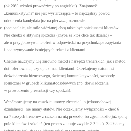
(ok 20% szkoleń prowadzimy po angielsku). Znajomość
„komunikatywna” nie jest wystarczająca – to najczęstszy powód
odrzucenia kandydata już na pierwszej rozmowie.
(opcjonalnie, ale mile widziane) chcą także być opiekunami klientów.
Nie chodzi o aktywną sprzedaż (chyba że ktoś chce tak działać) –
ale o przygotowywanie ofert w odpowiedzi na przychodzące zapytania
i podtrzymywanie istniejących relacji z klientami.
Chętnie nauczymy Cię zarówno metod i narzędzi trenerskich, jak i metod
dot. ofertowania, czy opieki nad klientami. Oczekujemy natomiast
doświadczenia biznesowego, świetnej komunikatywności, swobody
scenicznej w grupach kilkunastoosobowych (np. doświadczenia
w prowadzeniu prezentacji czy spotkań).
Współpracujemy na zasadzie umowy zlecenia lub jednoosobowej
działalności, nie mamy etatów. Nie oczekujemy wyłączności – choć 6
na 7 naszych trenerów z czasem na nią przeszło, bo zgromadziło już sporą
pule klientów i szkoleń (ten proces zajmuje zwykle 2-3 lata). Zakładamy