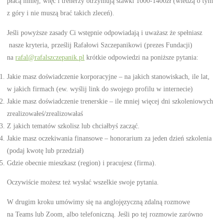
płacą mniej, więc i trenerzy otrzymują stawki 1000-1400zł (wiedzą o tym
z góry i nie muszą brać takich zleceń).
Jeśli powyższe zasady Ci wstępnie odpowiadają i uważasz że spełniasz
nasze kryteria, prześlij Rafałowi Szczepanikowi (prezes Fundacji)
na
rafal@rafalszczepanik.pl
krótkie odpowiedzi na poniższe pytania:
Jakie masz doświadczenie korporacyjne – na jakich stanowiskach, ile lat,
w jakich firmach (ew. wyślij link do swojego profilu w internecie)
Jakie masz doświadczenie trenerskie – ile mniej więcej dni szkoleniowych
zrealizowałeś/zrealizowałaś
Z jakich tematów szkolisz lub chciałbyś zacząć.
Jakie masz oczekiwania finansowe – honorarium za jeden dzień szkolenia
(podaj kwotę lub przedział)
Gdzie obecnie mieszkasz (region) i pracujesz (firma).
Oczywiście możesz też wysłać wszelkie swoje pytania.
W drugim kroku umówimy się na anglojęzyczną zdalną rozmowe
na Teams lub Zoom, albo telefoniczną. Jeśli po tej rozmowie zarówno