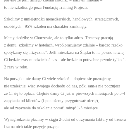
jedynie ze jeśli danego klienta szkolisz w naszym imieniu –
to nie szkolisz go poza Fundacją Training Projects.
Szkolimy z umiejętności menedżerskich, handlowych, strategicznych,
osobistych. 95% szkoleń ma charakter zamknięty.
Mamy siedzibę w Chorzowie, ale to tylko adres. Trenerzy pracują
z domu, szkolimy w hotelach, współpracujemy zdalnie – bardzo rzadko
spotykamy się „fizycznie”. Jeśli mieszkasz na Śląsku to na pewno łatwiej
Ci będzie czasem odwiedzić nas – ale będzie to potrzebne pewnie tylko 1-
2 razy w roku.
Na początku nie damy Ci wiele szkoleń – dopiero się poznajemy,
nie uzależniaj więc swojego dochodu od nas, póki sam/a nie poczujesz
że Ci się to opłaca. Chętnie damy Ci już w pierwszych miesiącach po 3-4
zapytania od klientów (i pomożemy przygotować ofertę),
ale od zapytania do szkolenia potrafi minąć 1-3 miesiące.
Wynagrodzenia płacimy w ciągu 2-3dni od otrzymania faktury od trenera
i są na nich takie pozycje pozycje: