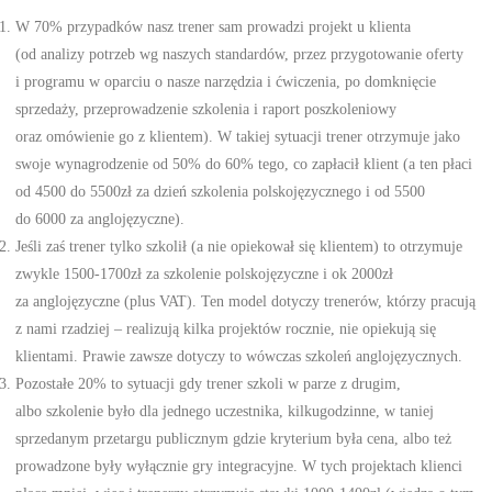
W 70% przypadków nasz trener sam prowadzi projekt u klienta
(od analizy potrzeb wg naszych standardów, przez przygotowanie oferty
i programu w oparciu o nasze narzędzia i ćwiczenia, po domknięcie
sprzedaży, przeprowadzenie szkolenia i raport poszkoleniowy
oraz omówienie go z klientem). W takiej sytuacji trener otrzymuje jako
swoje wynagrodzenie od 50% do 60% tego, co zapłacił klient (a ten płaci
od 4500 do 5500zł za dzień szkolenia polskojęzycznego i od 5500
do 6000 za anglojęzyczne).
Jeśli zaś trener tylko szkolił (a nie opiekował się klientem) to otrzymuje
zwykle 1500-1700zł za szkolenie polskojęzyczne i ok 2000zł
za anglojęzyczne (plus VAT). Ten model dotyczy trenerów, którzy pracują
z nami rzadziej – realizują kilka projektów rocznie, nie opiekują się
klientami. Prawie zawsze dotyczy to wówczas szkoleń anglojęzycznych.
Pozostałe 20% to sytuacji gdy trener szkoli w parze z drugim,
albo szkolenie było dla jednego uczestnika, kilkugodzinne, w taniej
sprzedanym przetargu publicznym gdzie kryterium była cena, albo też
prowadzone były wyłącznie gry integracyjne. W tych projektach klienci