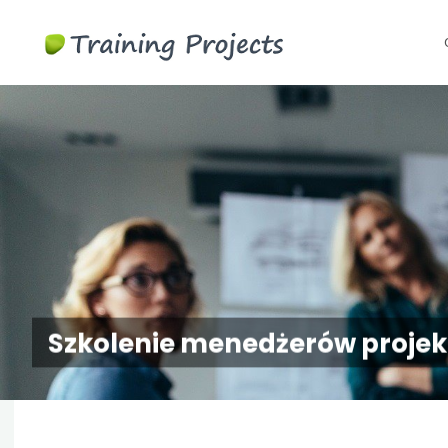
Szkolenia
S
biznesowe i
t
menedżerskie
c
Szkolenie menedżerów proje