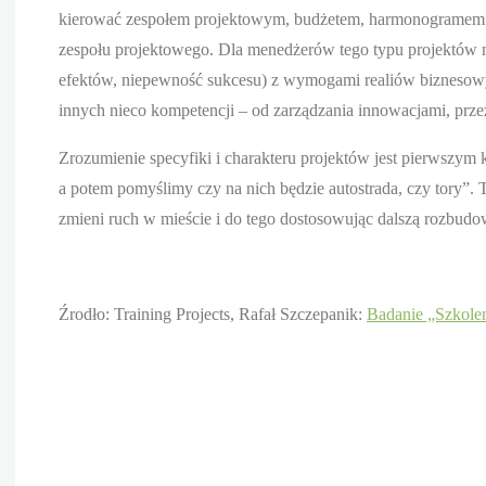
kierować zespołem projektowym, budżetem, harmonogramem pr
zespołu projektowego. Dla menedżerów tego typu projektów na
efektów, niepewność sukcesu) z wymogami realiów biznesowych
innych nieco kompetencji – od zarządzania innowacjami, prz
Zrozumienie specyfiki i charakteru projektów jest pierwszy
a potem pomyślimy czy na nich będzie autostrada, czy tory”. 
zmieni ruch w mieście i do tego dostosowując dalszą rozbud
Źrodło: Training Projects, Rafał Szczepanik:
Badanie „Szkole