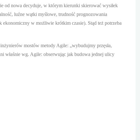
ie od nowa decyduje, w którym kierunki skierować wysiłek
walność, luźne wątki myślowe, trudność prognozowania
k ekonomiczny w możliwie krótkim czasie). Stąd też potrzeba
my inżynierów mostów metody Agile: „wybudujmy przęsła,
ni właśnie wg. Agile: obserwując jak budowa jednej ulicy