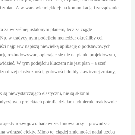
 zmian. A w warstwie miękkiej: na komunikacją i zarządzanie
ża za wcześniej ustalonym planem, lecz za ciągle
. Np. w tradycyjnym podejściu menedżer określiłby cel
ści najpierw napiszą niewielką aplikację o podstawowych
kację rozbudowywać, opierając się nie na planie projektowym,
widzieć. W tym podejściu kluczem nie jest plan – a szef
zo dużej elastyczności, gotowości do błyskawicznej zmiany,
ą niewystarczająco elastyczni, nie są skłonni
ycyjnych projektach potrafią działać nadmiernie reaktywnie
ciej projekty rozwojowo badawcze. Innowatorzy – prowadząc
żna wdrażać efekty. Mimo tej ciągłej zmienności nadal trzeba