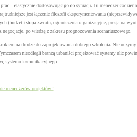
ac – elastycznie dostosowując go do sytuacji. Tu menedżer codzienn
jtrudniejsze jest łączenie filozofii eksperymentowania (nieprzewidy
 (budżet i stopa zwrotu, ograniczenia organizacyjne, presja na wyni
ez negocjacje, po wiedzę z zakresu prognozowania scenariuszowego.
m krokiem na drodze do zaprojektowania dobrego szkolenia. Nie uczy
Tymczasem nieodlegli branżą urbaniści projektować systemy ulic powin
owę systemu komunikacyjnego.
nie menedżerów projektów”