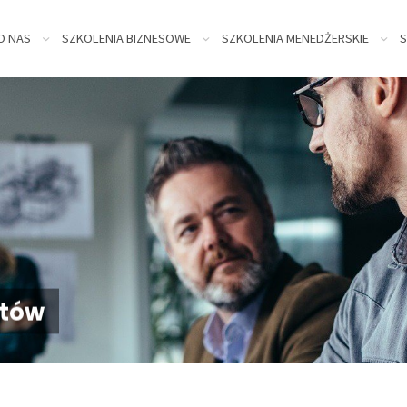
kip
O NAS
SZKOLENIA BIZNESOWE
SZKOLENIA MENEDŻERSKIE
S
o
ontent
któw