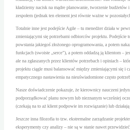
kładziemy nacisk na mądre planowanie, tworzenie budżetów i 
zespołem (jednak ten element jest równie ważne w pozostałyc
Totalnie inne jest podejście Agile – tu menedżer działa w pew
zmieniającymi się potrzebami odbiorców projektu. Podejście t
powstania jakiegoś złożonego oprogramowania, a potem nakaz
funkcjach (swoiste „serce”), a potem oddadzą ją klientom – je
ale na zgłaszanych przez klientów potrzebach i opiniach – któ
projektu ciągle musi balansować między zmieniającymi się i 
empatycznego nastawienia na nieuświadomione często potrzeb
Nasze doświadczenie pokazuje, że kierownicy nauczeni jedyni
podporządkować planu nowym lub nieznanym wcześniej oczekiw
(czekają na to aż klient podpowie im rozwiązanie) lub działaj
Jeszcze inna filozofia to tzw. ekstremalne zarządzanie projek
eksperymenty czy analizy – nie są w stanie nawet przewidzieć,