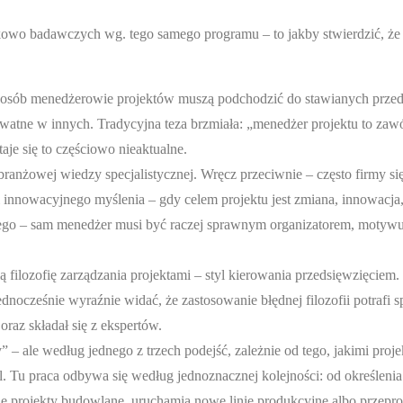
wo badawczych wg. tego samego programu – to jakby stwierdzić, że de
sposób menedżerowie projektów muszą podchodzić do stawianych przed 
atne w innych. Tradycyjna teza brzmiała: „menedżer projektu to zawód
aje się to częściowo nieaktualne.
 branżowej wiedzy specjalistycznej. Wręcz przeciwnie – często firmy s
 i innowacyjnego myślenia – gdy celem projektu jest zmiana, innowacja
towego – sam menedżer musi być raczej sprawnym organizatorem, moty
ą filozofię zarządzania projektami – styl kierowania przedsięwzięcie
jednocześnie wyraźnie widać, że zastosowanie błędnej filozofii potraf
raz składał się z ekspertów.
 – ale według jednego z trzech podejść, zależnie od tego, jakimi proj
. Tu praca odbywa się według jednoznacznej kolejności: od określenia
e się projekty budowlane, uruchamia nowe linie produkcyjne albo prze