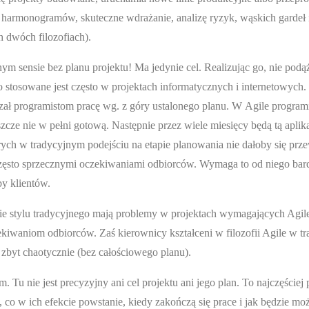
harmonogramów, skuteczne wdrażanie, analizę ryzyk, wąskich gardeł i
h dwóch filozofiach).
nym sensie bez planu projektu! Ma jedynie cel. Realizując go, nie podą
o stosowane jest często w projektach informatycznych i internetowych
ał programistom pracę wg. z góry ustalonego planu. W Agile programi
szcze nie w pełni gotową. Następnie przez wiele miesięcy będą tą apli
rych w tradycyjnym podejściu na etapie planowania nie dałoby się prze
często sprzecznymi oczekiwaniami odbiorców. Wymaga to od niego bard
y klientów.
e stylu tradycyjnego mają problemy w projektach wymagających Agile: s
aniom odbiorców. Zaś kierownicy kształceni w filozofii Agile w trad
ą zbyt chaotycznie (bez całościowego planu).
tem. Tu nie jest precyzyjny ani cel projektu ani jego plan. To najczęś
 co w ich efekcie powstanie, kiedy zakończą się prace i jak będzie mo