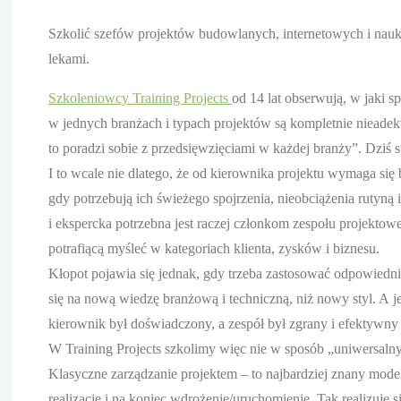
Szkolić szefów projektów budowlanych, internetowych i nauko
lekami.
Szkoleniowcy Training Projects
od 14 lat obserwują, w jaki 
w jednych branżach i typach projektów są kompletnie nieadekw
to poradzi sobie z przedsięwzięciami w każdej branży”. Dziś st
I to wcale nie dlatego, że od kierownika projektu wymaga się
gdy potrzebują ich świeżego spojrzenia, nieobciążenia rutyną
i ekspercka potrzebna jest raczej członkom zespołu projek
potrafiącą myśleć w kategoriach klienta, zysków i biznesu.
Kłopot pojawia się jednak, gdy trzeba zastosować odpowiedni
się na nową wiedzę branżową i techniczną, niż nowy styl. A 
kierownik był doświadczony, a zespół był zgrany i efektywny o
W Training Projects szkolimy więc nie w sposób „uniwersalny”
Klasyczne zarządzanie projektem – to najbardziej znany model
realizację i na koniec wdrożenie/uruchomienie. Tak realizuj