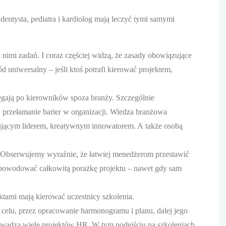
ntysta, pediatra i kardiolog mają leczyć tymi samymi
nimi zadań. I coraz częściej widzą, że zasady obowiązujące
 uniwersalny – jeśli ktoś potrafi kierować projektem,
ięgają po kierowników spoza branży. Szczególnie
, przełamanie barier w organizacji. Wiedza branżowa
wującym liderem, kreatywnym innowatorem. A także osobą
m. Obserwujemy wyraźnie, że łatwiej menedżerom przestawić
i spowodować całkowitą porażkę projektu – nawet gdy sam
ektami mają kierować uczestnicy szkolenia.
 celu, przez opracowanie harmonogramu i planu, dalej jego
prowadza wiele projektów HR. W tym podejściu na szkoleniach