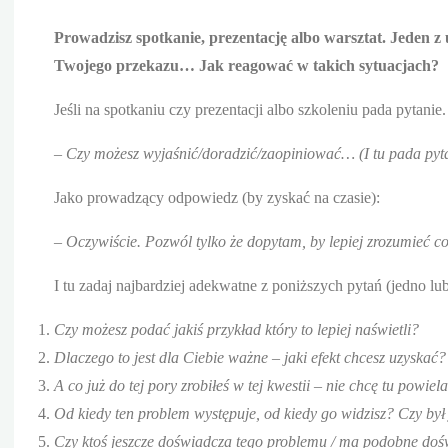
Prowadzisz spotkanie, prezentację albo warsztat. Jeden z
Twojego przekazu… Jak reagować w takich sytuacjach?
Jeśli na spotkaniu czy prezentacji albo szkoleniu pada pytanie
– Czy możesz wyjaśnić/doradzić/zaopiniować… (I tu pada pytan
Jako prowadzący odpowiedz (by zyskać na czasie):
– Oczywiście. Pozwól tylko że dopytam, by lepiej zrozumieć 
I tu zadaj najbardziej adekwatne z poniższych pytań (jedno lu
Czy możesz podać jakiś przykład który to lepiej naświetli?
Dlaczego to jest dla Ciebie ważne – jaki efekt chcesz uzyskać?
A co już do tej pory zrobiłeś w tej kwestii – nie chcę tu pow
Od kiedy ten problem występuje, od kiedy go widzisz? Czy był
Czy ktoś jeszcze doświadcza tego problemu / ma podobne doś