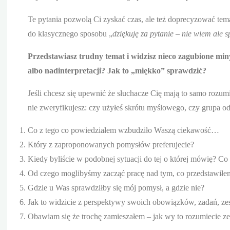
Te pytania pozwolą Ci zyskać czas, ale też doprecyzować te
do klasycznego sposobu „
dziękuję za pytanie – nie wiem ale 
Przedstawiasz trudny temat i widzisz nieco zagubione mi
albo nadinterpretacji? Jak to „miękko” sprawdzić?
Jeśli chcesz się upewnić że słuchacze Cię mają to samo rozum
nie zweryfikujesz: czy użyłeś skrótu myślowego, czy grupa o
Co z tego co powiedziałem wzbudziło Waszą ciekawość…
Który z zaproponowanych pomysłów preferujecie?
Kiedy byliście w podobnej sytuacji do tej o której mówię? Co
Od czego moglibyśmy zacząć pracę nad tym, co przedstawiłe
Gdzie u Was sprawdziłby się mój pomysł, a gdzie nie?
Jak to widzicie z perspektywy swoich obowiązków, zadań, ze
Obawiam się że trochę zamieszałem – jak wy to rozumiecie z