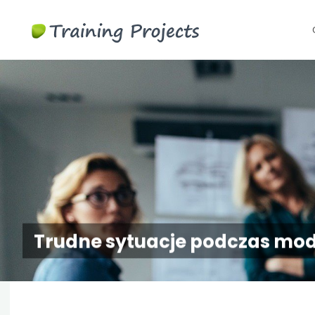
Szkolenia
S
biznesowe i
t
menedżerskie
c
Trudne sytuacje podczas mo