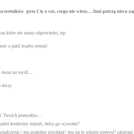
 uczestników pyta Cię o coś, czego nie wiesz… Inni patrzą nieco 
. na które nie znasz odpowiedzi, np:
ie o jakiś trudny temat)
co masz na myśli…
b dwa)
ielać Twoich pomysłów…
 jakiś konkretny impuls, który go wywołał?
wiadczenie / ma podobny przykład / ma na to własny pomysł? (dopytaj