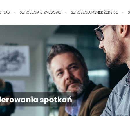
kip
O NAS
SZKOLENIA BIZNESOWE
SZKOLENIA MENEDŻERSKIE
S
o
ontent
derowania spotkań