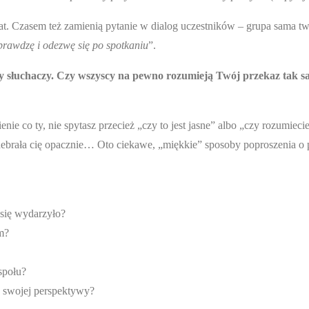
mat. Czasem też zamienią pytanie w dialog uczestników – grupa sama t
sprawdzę i odezwę się po spotkaniu
”.
ny słuchaczy. Czy wszyscy na pewno rozumieją Twój przekaz tak s
ienie co ty, nie spytasz przecież „czy to jest jasne” albo „czy rozum
debrała cię opacznie… Oto ciekawe, „miękkie” sposoby poproszenia o p
 się wydarzyło?
m?
społu?
e swojej perspektywy?