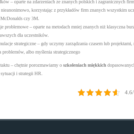
dków – oparte na zdarzeniach ze znanych polskich i zagranicznych fir
e nieanonimowo, korzystając z przykładów firm znanych wszystkim ucz
, McDonalds czy 3M.
je problemowe – oparte na metodach mniej znanych niż klasyczna bu
kawszych dla uczestników.
ulacje strategiczne – gdy uczymy zarządzania czasem lub projektami, 
 problemów, albo myślenia strategicznego
taktu – chętnie porozmawiamy o
szkoleniach miękkich
dopasowanych
ytuacji i strategii HR.
4.6/