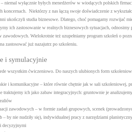
wadzi
kultury innowacyjności”. Prywatnie
innowacyjności. Od
w – niemal wyłącznie byłych menedżerów w wiodących polskich firma
yjne.
pasjonatka żagli, kierowała wyprawami
szkolenia i tworzy 
 koncernach. Niektórzy z nas łączą swoje doświadczenie z wykształ
amem:
żeglarskimi na Bałtyku i Atlantyku.
Zapraszamy do kon
e.pl
Więcej o
Zapraszamy do kontaktu z Iwoną:
adam.p@szkolenia-
nni ukończyli studia biznesowe. Dlatego, choć pomagamy rozwijać mi
iwona.p@szkolenia-menedzerskie.pl
.
Więcej
Adamie
zymy ich zastosowanie w realnych biznesowych sytuacjach, odnosimy
o Iwonie
w zawodowych. Wielokrotnie też uzupełniamy program szkoleń o pozn
na zastosować już nazajutrz po szkoleniu.
e i symulacyjnie
zede wszystkim ćwiczeniowo. Do naszych ulubionych form szkoleniow
kie i komunikacyjne – które równie chętnie jak w sali szkoleniowej,
ie traktujemy ich jako zabaw integracyjnych: gruntownie je analizuje
ealiów
uacji zawodowych – w formie zadań grupowych, scenek (prowadzonyc
 – by nie nudziły się), indywidualnej pracy z narzędziami planistyczn
 i decyzyjnymi