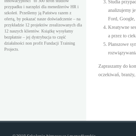
innowacyjności” to 300 stron studiów
Studia przypa
przypadku i narzędzi dla menedżerów HR i
analizujemy j
szkoleń. Prześlemy ją Państwu razem z
Ford, Google
ofertą, by pokazać nasze doświadczenie – na
przykładzie 12 projektów zrealizowanych dla
Kreatywne ses
12 naszych klientów. Książkę wysyłamy
a przez to cie
bezpłatnie – jej dystrybucja to część
działalności non profit Fundacji Training
Planszowe sym
Projects.
rozwiązywania
Zapraszamy do kon
oczekiwań, branży, s