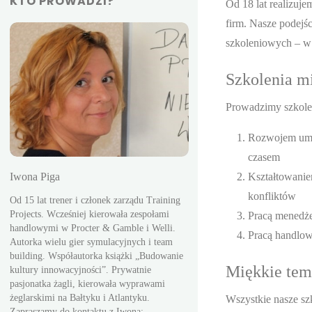
KTO PROWADZI?
Od 18 lat realizuje
firm. Nasze podejśc
szkoleniowych – w 
Szkolenia mi
Prowadzimy szkolen
Rozwojem umie
czasem
Iwona Piga
Kształtowanie
konfliktów
Od 15 lat trener i członek zarządu Training
Projects. Wcześniej kierowała zespołami
Pracą menedż
Adam Pasternak
handlowymi w Procter & Gamble i Welli.
Pracą handlowc
Autorka wielu gier symulacyjnych i team
ch
Były menedżer wyższego szcze
building. Współautorka książki „Budowanie
przemysłowych. Kierował pro
Miękkie tem
kultury innowacyjności”. Prywatnie
kel
rozwojowymi m.in. dla Grupy 
pasjonatka żagli, kierowała wyprawami
Polska, MAN Bus. Współautor 
żeglarskimi na Bałtyku i Atlantyku.
Wszystkie nasze sz
dotyczących zarządzania strate
Zapraszamy do kontaktu z Iwoną: