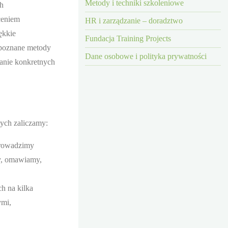
 15 lat prowadzi
Metody i techniki szkoleniowe
ch
gry symulacyjne.
ceniem
HR i zarządzanie – doradztwo
taktu z Adamem:
menedzerskie.pl
Więcej o
ękkie
Fundacja Training Projects
 poznane metody
Dane osobowe i polityka prywatności
anie konkretnych
ych zaliczamy:
 prowadzimy
my, omawiamy,
h na kilka
ymi,