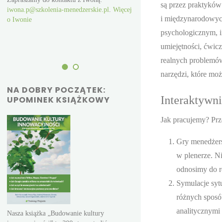
innowacyjności. Od 15 lat pro
są przez praktykó
iwona.p@szkolenia-menedzerskie.pl
.
Więcej
szkolenia i tworzy gry symulac
i międzynarodowych
o Iwonie
Zapraszamy do kontaktu z Ad
 o
adam.p@szkolenia-menedzerski
psychologicznym, i
Adamie
umiejętności, ćwic
realnych problemó
narzędzi, które moż
NA DOBRY POCZĄTEK:
Interaktywni
UPOMINEK KSIĄŻKOWY
Jak pracujemy? Pr
Gry menedżers
w plenerze. N
odnosimy do r
Symulacje syt
różnych sposób
analitycznymi
Nasza książka „Budowanie kultury