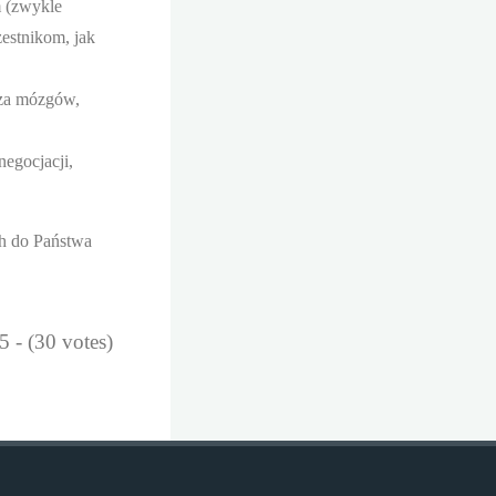
m (zwykle
estnikom, jak
rza mózgów,
negocjacji,
 do Państwa
5 - (30 votes)