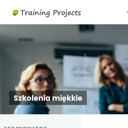
Szkolenia
S
biznesowe i
t
menedżerskie
c
Szkolenia miękkie