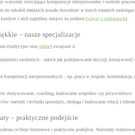
my warsztaty rozwijające kompetencje interpersonalne i osobiste prac
ie do szkoleń miękkich zostało docenione w trzech ostatnich rankingac
każdym z nich zajęliśmy miejsce na podium (
więcej o rankingach
).
ękkie – nasze specjalizacje
ia (tradycyjne oraz
online
) związane z:
jętności osobistych – takich jak podejmowanie decyzji, kreatywność 
m kompetencji interpersonalnych – np. praca w zespole, komunikacja,
era: motywowanie, coaching, budowanie zespołów czy przywództwo
Iwona Piga
Adam Pasternak
ów: metody i techniki sprzedaży, obsługa i budowanie relacji z klient
bla w firmach
Od 15 lat trener i członek zarządu Training
Były menedżer wyż
gramami
Projects. Wcześniej kierowała zespołami
przemysłowych. Ki
aty – praktyczne podejście
Lotos, Henkel
handlowymi w Procter & Gamble i Welli.
rozwojowymi m.in.
książek
Autorka wielu gier symulacyjnych i team
Polska, MAN Bus. 
kolenia cechuje biznesowe i praktyczne podejście. Warsztaty realizowa
gicznego i
building. Współautorka książki „Budowanie
dotyczących zarządz