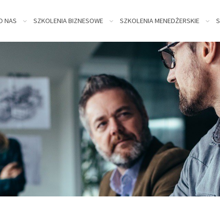
kip
O NAS
SZKOLENIA BIZNESOWE
SZKOLENIA MENEDŻERSKIE
S
o
ontent