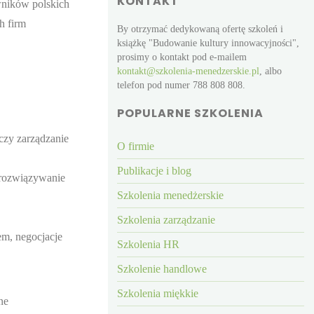
KONTAKT
owników polskich
h firm
By otrzymać dedykowaną ofertę szkoleń i
książkę "Budowanie kultury innowacyjności",
prosimy o kontakt pod e-mailem
kontakt@szkolenia-menedzerskie.pl
, albo
telefon pod numer 788 808 808.
POPULARNE SZKOLENIA
czy zarządzanie
O firmie
Publikacje i blog
 rozwiązywanie
Szkolenia menedżerskie
Szkolenia zarządzanie
em, negocjacje
Szkolenia HR
szego szczebla w firmach
erował programami
Szkolenie handlowe
 dla Grupy Lotos, Henkel
Współautor książek
Szkolenia miękkie
ne
ania strategicznego i